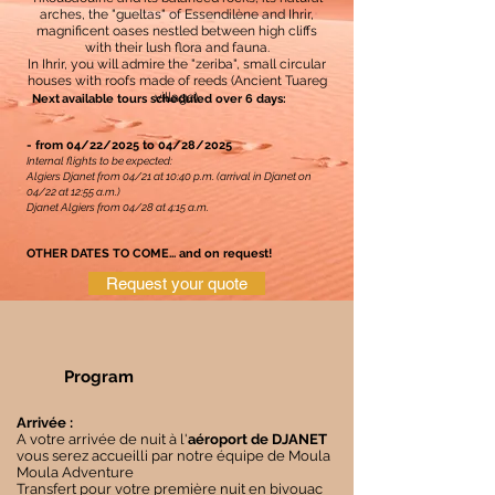
arches, the "gueltas" of Essendilène and Ihrir,
magnificent oases nestled between high cliffs
with their lush flora and fauna.
In Ihrir, you will admire the "zeriba", small circular
houses with roofs made of reeds (Ancient Tuareg
village).
Next
available tours scheduled over 6 days:
- from 04/22/2025 to 04/28/2025
Internal flights to be expected:
Algiers Djanet from 04/21 at 10:40 p.m. (arrival in Djanet on
04/22 at 12:55 a.m.)
Djanet Algiers from 04/28 at 4:15 a.m.
OTHER DATES TO COME... and on request!
Request your quote
Program
Arrivée :
A votre arrivée de nuit à l'
aéroport de DJANET
vous serez accueilli par notre équipe de Moula
Moula Adventure
Transfert pour votre première nuit en bivouac