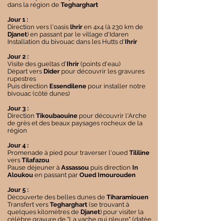
dans la région de
Tegharghart
Jour 1 :
Direction vers l'oasis
lhrir
en 4x4 (à 230 km de
Djanet
) en passant par le village d'Idaren
Installation du bivouac dans les Hutts d'
Ihrir
Jour 2 :
Visite des gueltas d'
Ihrir
(points d'eau)
Départ vers
Dider
pour découvrir les gravures
rupestres
Puis direction
Essendilene
pour installer notre
bivouac (côté dunes)
Jour 3 :
Direction
Tikoubaouine
pour découvrir l'Arche
de grès et des beaux paysages rocheux de la
région
Jour 4 :
Promenade à pied pour traverser l'oued
Tililine
vers
Tilafazou
Pause déjeuner à
Assassou
puis direction
In
Aloukou
en passant par
Oued Imourouden
Jour 5 :
Découverte des belles dunes de
Tiharamiouen
Transfert vers
Tegharghart
(se trouvant à
quelques kilomètres de
Djanet
) pour visiter la
célèbre gravure de "La vache qui pleure" (datée