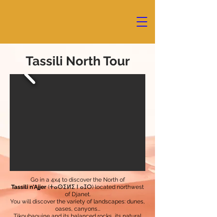
Tassili North Tour
Go in a 4x4 to discover the North of
Tassili n'Ajjer
(ⵜⴰⵙⵉⵍⵉ ⵏ ⴰⵊⵔ) located northwest
of Djanet.
You will discover the variety of landscapes: dunes,
oases, canyons...
Tikoubaouine and its balanced rocks, its natural